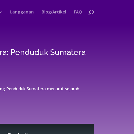
Langganan
Blog/Artikel
FAQ
ra: Penduduk Sumatera
ntang Penduduk Sumatera menurut sejarah