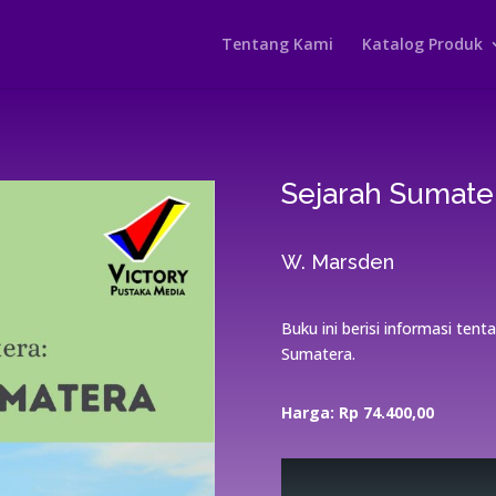
Tentang Kami
Katalog Produk
Sejarah Sumate
W. Marsden
Buku ini berisi informasi te
Sumatera.
Harga: Rp 74.400,00