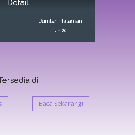
Detail
Jumlah Halaman
v + 26
Tersedia di
s
Baca Sekarang!