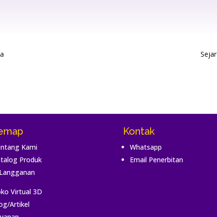
ra
Seja
temap
Kontak
ntang Kami
Whatsapp
talog Produk
Email Penerbitan
Langganan
ko Virtual 3D
og/Artikel
yanan