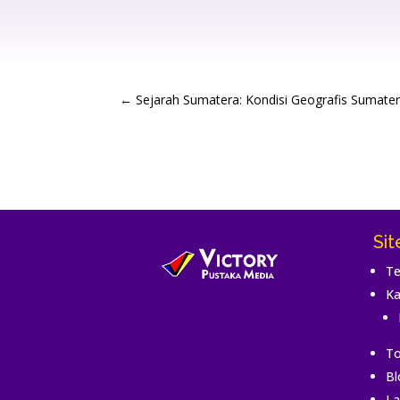
←
Sejarah Sumatera: Kondisi Geografis Sumate
Si
Te
Ka
To
Bl
La