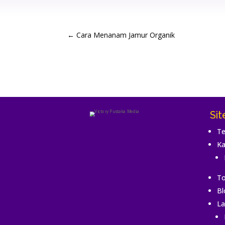
←
Cara Menanam Jamur Organik
Si
Te
Ka
To
Bl
La