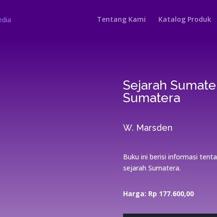
Tentang Kami
Katalog Produk
Sejarah Sumater
Sumatera
W. Marsden
Buku ini berisi informasi te
sejarah Sumatera.
Harga: Rp 177.600,00