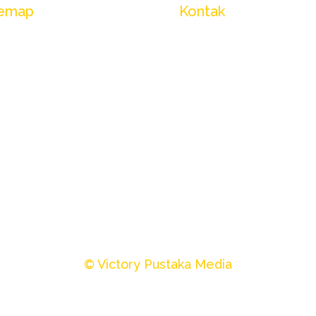
temap
Kontak
ntang Kami
Whatsapp
talog Produk
Email Penerbitan
Langganan
ko Virtual 3D
og/Artikel
yanan
FAQ
© Victory Pustaka Media