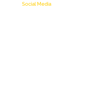
Social Media
Instagram
Threads
Facebook
Linkedin
X (Twitter)
Youtube