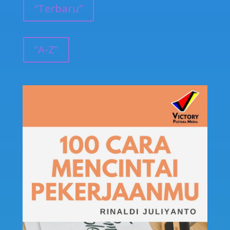
”Terbaru”
”A-Z”