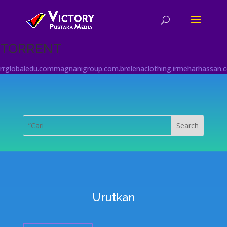
TORRENT
rrglobaledu.com
magnanigroup.com.br
elenaclothing.ir
meharhassan.
Urutkan