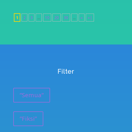
1
2
3
...
10
20
30
...
»
»|
Filter
”Semua”
”Fiksi”