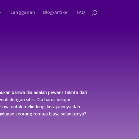
Langganan
Blog/Artikel
FAQ
kan bahwa dia adalah pewaris takhta dari
uh dengan sihir. Dia harus belajar
ya untuk melindungi kerajaannya dari
idupan seorang remaja biasa selanjutnya?