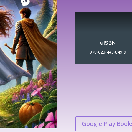
eISBN
978-623-443-849-9
Google Play Book