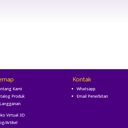
temap
Kontak
ntang Kami
Whatsapp
talog Produk
Email Penerbitan
Langganan
ko Virtual 3D
og/Artikel