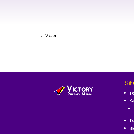
←
Victor
Si
Te
Ka
To
Bl