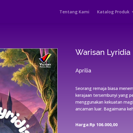
Tentang Kami
Katalog Produk
Warisan Lyridia
Aprilia
Seorang remaja biasa menemu
kerajaan tersembunyi yang pen
menggunakan kekuatan magisn
ancaman luar. Bagaimana keh
Harga:Rp 106.000
,00