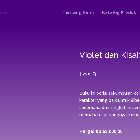
Tentang Kami
Katalog Produk
Violet dan Kisa
Lois B.
Buku ini berisi sekumpulan ce
karakter yang baik untuk diba
sederhana dan singkat ini s
memahami pentingnya mempuny
Harga: Rp 68.000,00