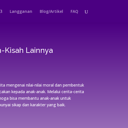
Langganan
Blog/Artikel
FAQ
h-Kisah Lainnya
rita mengenai nilai-nilai moral dan pembentuk
cakan kepada anak-anak. Melalui cerita-cerita
emoga bisa membantu anak-anak untuk
ai sikap dan karakter yang baik.