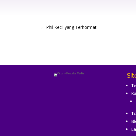
←
Phil Kecil yang Terhormat
Si
Te
Ka
To
Bl
La