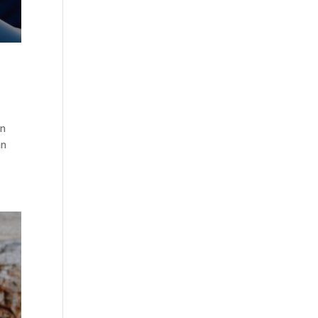
an
an