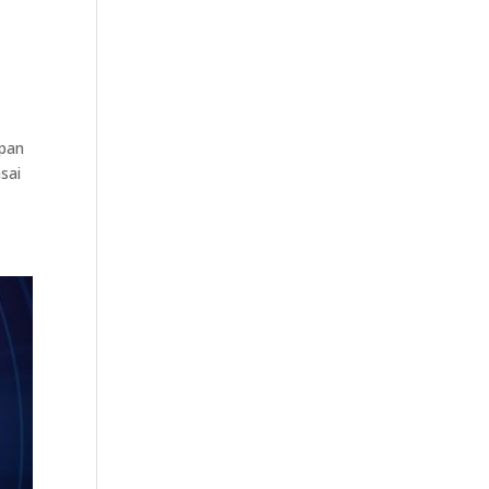
epan
sai