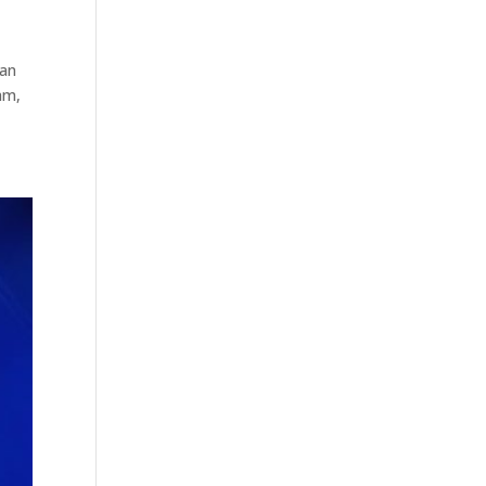
uan
am,