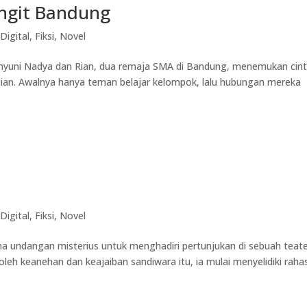
ngit Bandung
Digital
,
Fiksi
,
Novel
ahyuni Nadya dan Rian, dua remaja SMA di Bandung, menemukan cin
tian. Awalnya hanya teman belajar kelompok, lalu hubungan mereka
Digital
,
Fiksi
,
Novel
 undangan misterius untuk menghadiri pertunjukan di sebuah teat
leh keanehan dan keajaiban sandiwara itu, ia mulai menyelidiki rahas