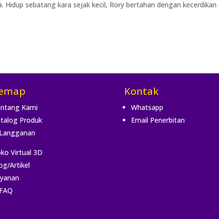
ya. Hidup sebatang kara sejak kecil, Rory bertahan dengan kecerdikan
temap
Kontak
ntang Kami
Whatsapp
talog Produk
Email Penerbitan
Langganan
ko Virtual 3D
og/Artikel
yanan
FAQ