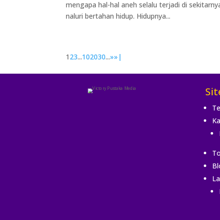
mengapa hal-hal aneh selalu terjadi di sekitarn
naluri bertahan hidup. Hidupnya...
1
2
3
...
10
20
30
...
»
»|
Si
Te
Ka
To
Bl
La