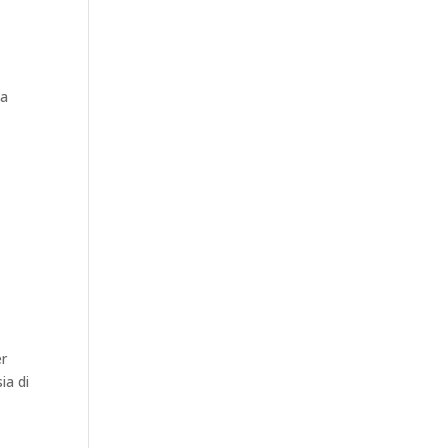
ta
er
ia di