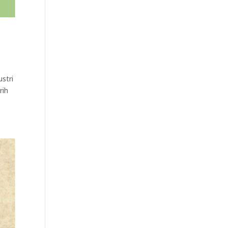
stri
rih