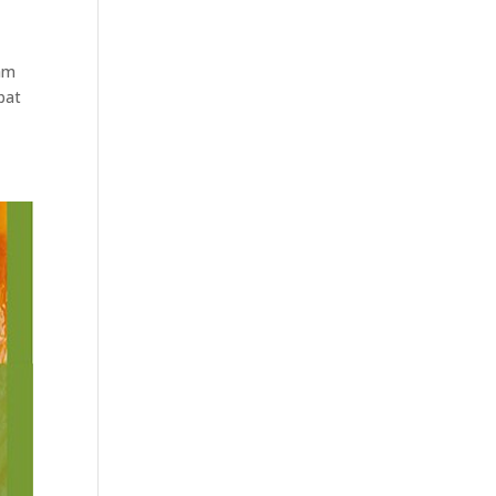
lam
bat