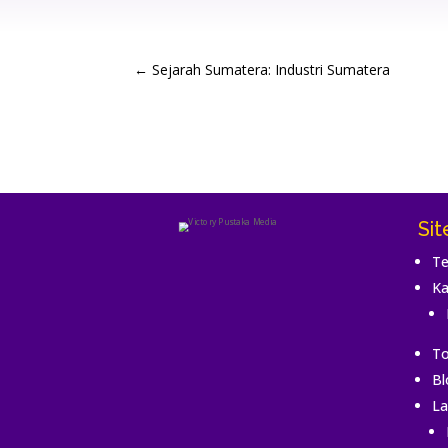
←
Sejarah Sumatera: Industri Sumatera
Si
Te
Ka
To
Bl
La