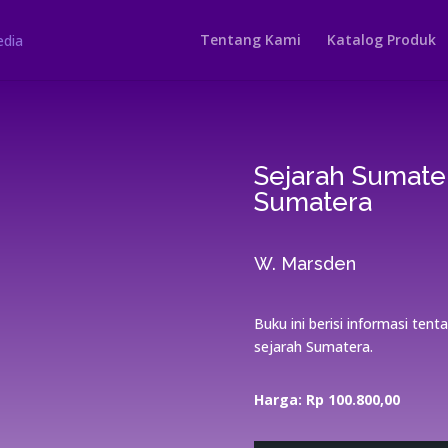
Tentang Kami
Katalog Produk
Sejarah Sumate
Sumatera
W. Marsden
Buku ini berisi informasi te
sejarah Sumatera.
Harga: Rp 100.800,00