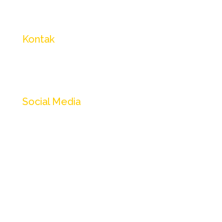
Kontak
Whatsapp
Email Penerbitan
Social Media
Instagram
Threads
Facebook
Linkedin
X (Twitter)
Youtube