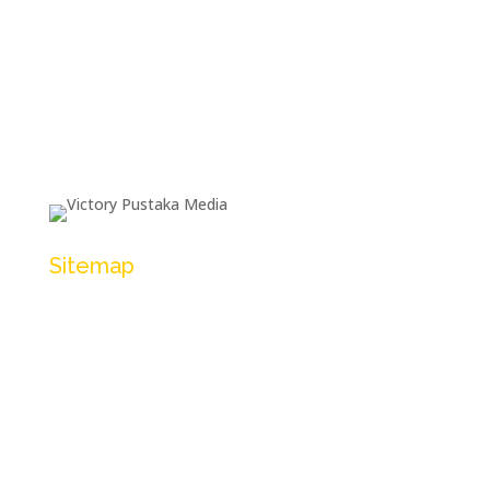
Sitemap
Tentang Kami
Katalog Produk
Langganan
Toko Virtual 3D
Blog/Artikel
Layanan
FAQ