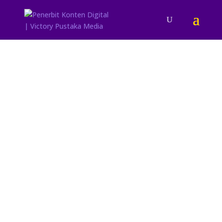
Sahabat Sejati
Darmi
Seringkali kita kesulitan untuk mengajarkan nilai-nilai
filosofi kepada anak kita yang masih kecil. Buku ini
membantu Anda untuk mengajarkan tentang
persahabatan melalui gambar-gambar yang menarik.
Harga: Rp 57.600,00