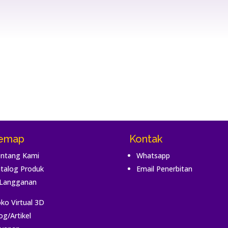
temap
Kontak
ntang Kami
Whatsapp
talog Produk
Email Penerbitan
Langganan
ko Virtual 3D
og/Artikel