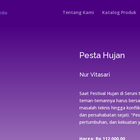
Tentang Kami
Katalog Produk
Pesta Hujan
Nur Vitasari
Saat Festival Hujan di Serun
teman-temannya harus bersa
masalah teknis hingga konfli
dan persahabatan sejati. “Pe
pertumbuhan, dan kekuatan y
Harga: Rp 112
.000,00