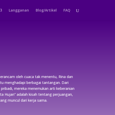
Langganan
Blog/Artikel
FAQ
i terancam oleh cuaca tak menentu, Rina dan
tu menghadapi berbagai tantangan. Dari
k pribadi, mereka menemukan arti keberanian
sta Hujan” adalah kisah tentang perjuangan,
ang muncul dari kerja sama.