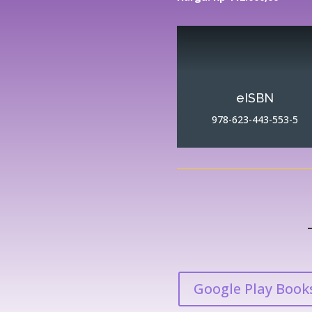
eISBN
978-623-443-553-5
Google Play Book