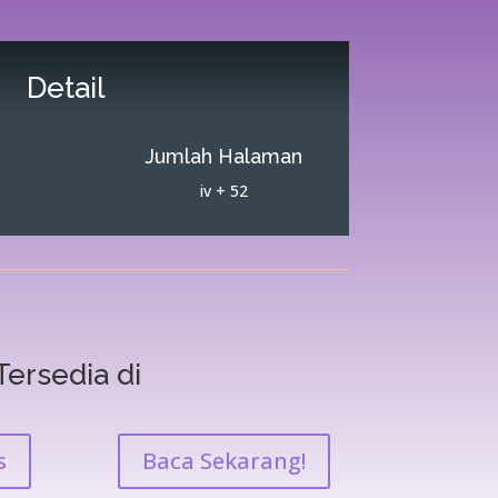
Detail
Jumlah Halaman
iv + 52
Tersedia di
s
Baca Sekarang!