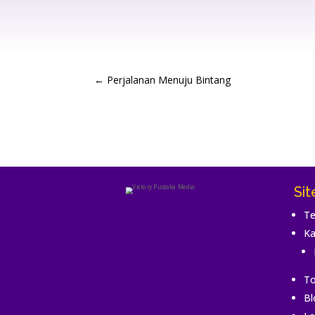
←
Perjalanan Menuju Bintang
Si
Te
Ka
To
Bl