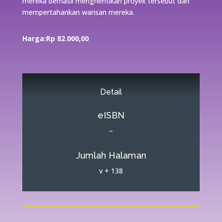
mereka berhasil menghentikan proyek tersebut dan
mempertahankan warisan mereka.
Harga:R
p 82
.000
,00
Detail
eISBN
–
Jumlah Halaman
v + 138