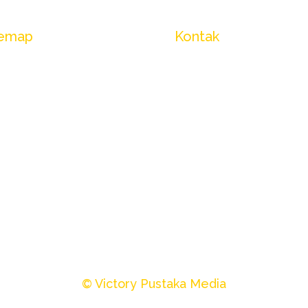
temap
Kontak
ntang Kami
Whatsapp
talog Produk
Email Penerbitan
Langganan
ko Virtual 3D
og/Artikel
yanan
FAQ
© Victory Pustaka Media