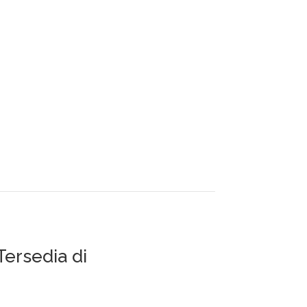
Detail
Jumlah Halaman
vii + 57
Tersedia di