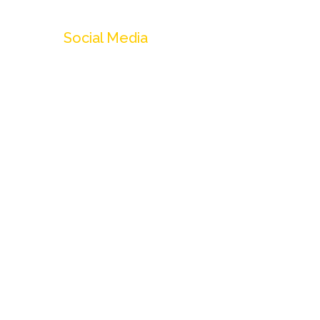
Social Media
Instagram
Threads
Facebook
Linkedin
X (Twitter)
Youtube