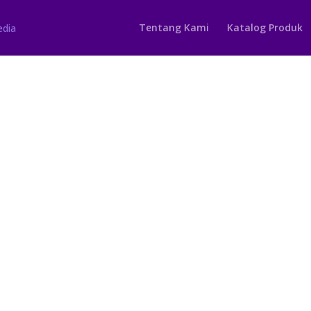
Tentang Kami
Katalog Produk
Penggunaan Ba
Kehidupan Seha
Hilmi Setiadi
Tahukah Anda bahwa bahan-b
bahan kimia yang seringkali 
sudut pandang Anda.
Harga: Rp 51.200,00