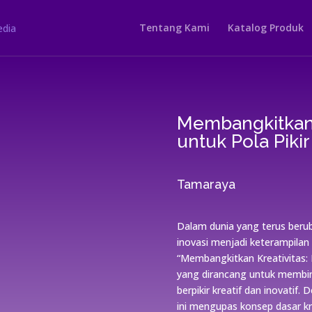
Tentang Kami
Katalog Produk
Membangkitkan 
untuk Pola Pikir
Tamaraya
Dalam dunia yang terus berub
inovasi menjadi keterampilan
“Membangkitkan Kreativitas: P
yang dirancang untuk mem
berpikir kreatif dan inovatif.
ini mengupas konsep dasar kr