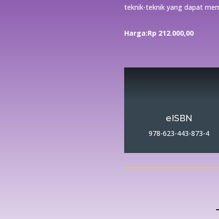
teknik-teknik yang dapat memi
Harga:R
p 212
.000
,00
eISBN
978-623-443-873-4