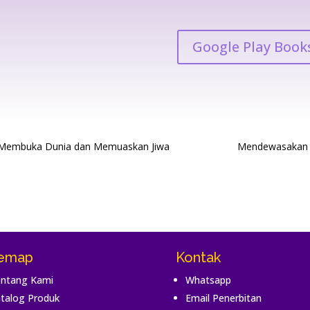
Google Play Book
 Membuka Dunia dan Memuaskan Jiwa
Mendewasakan 
temap
Kontak
ntang Kami
Whatsapp
talog Produk
Email Penerbitan