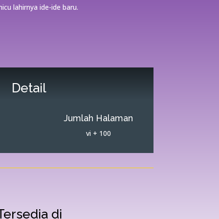
cu lahirnya ide-ide baru.
Detail
Jumlah Halaman
vi + 100
Tersedia di