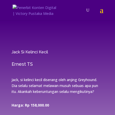
Jack Si Kelinci Kecil
Ernest TS
Jack, si kelinci kecil diserang oleh anjing Greyhound.
Dia selalu selamat melawan musuh sebuas apa pun
itu. Akankah keberuntungan selalu mengikutinya?
Harga: Rp 158,000.00