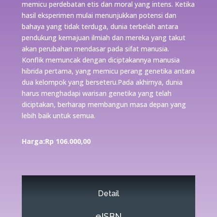
memicu perdebatan etis dan moral yang intens. Ketika
hasil eksperimen mulai menunjukkan potensi dan
bahaya yang tidak terduga, dunia terbelah antara
pendukung kemajuan ilmiah dan mereka yang takut
akan perubahan mendasar pada sifat manusia.
Konflik memuncak dengan diciptakannya manusia
hibrida pertama, yang memicu perang genetika antara
dua kelompok yang berseteru.Pada akhirnya, dunia
harus menghadapi warisan genetika yang telah
diciptakan, berharap membangun masa depan yang
lebih baik untuk semua.
Harga:R
p 106
.000
,00
Detail
eISBN