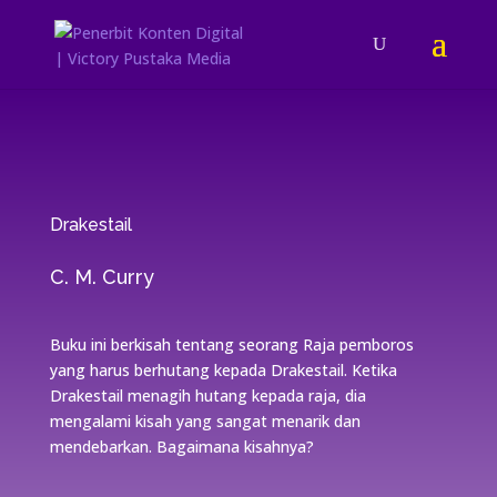
Drakestail
C. M. Curry
Buku ini berkisah tentang seorang Raja pemboros
yang harus berhutang kepada Drakestail. Ketika
Drakestail menagih hutang kepada raja, dia
mengalami kisah yang sangat menarik dan
mendebarkan. Bagaimana kisahnya?