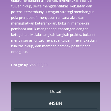
diajak memahami diri sendiri, menentukan nilai dan
tujuan hidup, serta mengidentifikasi kekuatan dan
potensi tersembunyi. Dengan strategi membangun
pola pikir positif, menyusun rencana aksi, dan
meningkatkan keterampilan, buku ini membekali
pembaca untuk menghadapi tantangan dengan
keteguhan. Melalui langkah-langkah praktis, buku ini
menginspirasi untuk mencapai tujuan, meningkatkan
kualitas hidup, dan memberi dampak positif pada
orang lain.
Harga: Rp 266.000,00
Detail
eISBN