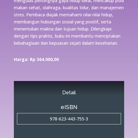
mengulas pentingnya gaya hidup ideal, mencakup pola
makan sehat, olahraga, kualitas tidur, dan manajemen
stres. Pembaca diajak memahami nilai-nilai hidup,
membangun hubungan sosial yang positif, serta
menemukan makna dan tujuan hidup. Dilengkapi
dengan tips praktis, buku ini membantu menciptakan
kebahagiaan dan kepuasan sejati dalam keseharian.
Harga: Rp 364.000,00
Detail
eISBN
978-623-443-755-3