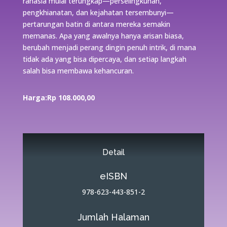
rahasia mulai terungkap—perselingkuhan,
pengkhianatan, dan kejahatan tersembunyi—
pertarungan batin di antara mereka semakin
memanas. Apa yang awalnya hanya arisan biasa,
berubah menjadi perang dingin penuh intrik, di mana
tidak ada yang bisa dipercaya, dan setiap langkah
salah bisa membawa kehancuran.
Harga:Rp 108.000
,00
Detail
eISBN
978-623-443-851-2
Jumlah Halaman